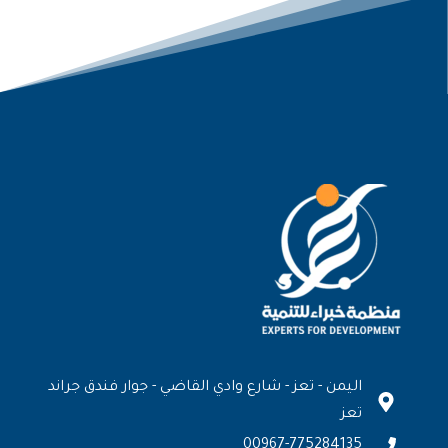
اليمن - تعز - شارع وادي القاضي - جوار فندق جراند
تعز
00967-775284135