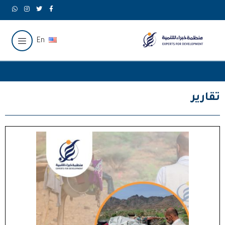
En
تقارير