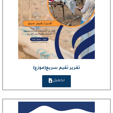
تقرير تقيم سريع(موزع)
تحميل