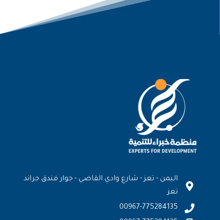
اليمن - تعز - شارع وادي القاضي - جوار فندق جراند
تعز
00967-775284135