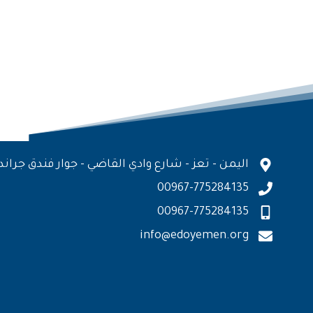
اليمن - تعز - شارع وادي القاضي - جوار فندق جراند
00967-775284135
00967-775284135
info@edoyemen.org