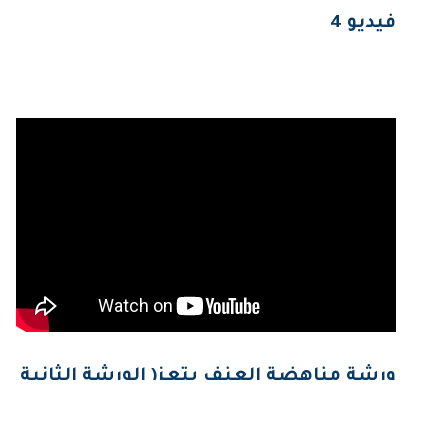
فيديو 4
ورشة مناهضة العنف بتعز( الورشة الثانية
)