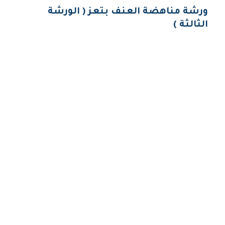
ورشة مناهضة العنف بتعز ( الورشة
الثالثة )