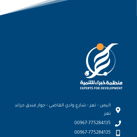
اليمن - تعز - شارع وادي القاضي - جوار فندق جراند
تعز
00967-775284135
00967-775284135