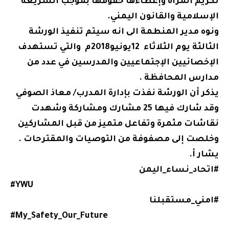
تكريم المرأة وإعطاءها حقوقها بموجب الشريعة
الإسلامية والقانون اليمني.
ونوه مدير المنطمة الى انه سيتم تنفيذ الورشة
الثالثة يوم الثلاثاء 12يونيو2018م والتي تستهدف
الإخصائيين الإجتماعيين والمدرسين في عدد من
مدارس المحافظة .
يذكر أن الورشة نفذت بإدارة المدرب/ معاذ الصوفي
وقد شارك فيها 25 مشارك ومشاركة وشهدت
نقاشات مثمرة وتفاعل متميز من قبل المشاركين
وخلصت إلى مصفوفة من التوصيات والمقترحات .
يشار أ.
#اتحاد_نساء_اليمن
#YWU
#امني_مستقبلنا
#My_Safety_Our_Future