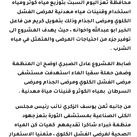
محافظة تعز اليوم السبت بتوزيع مياه كوثر ومياه
استخدام وقنينات مياه معدنية لمرضى الفشل
الكلوي ومرضى الجذام وذلك بتمويل كريم من فاعل
الخير ابو عبدالله واخوانه ، حيث يهدف المشروع الى
توفير جزء من احتياجات المرضى والمتمثل في مياه
الشرب .
ضابط المشروع عادل الصبري اوضح ان المنظمة
وضمن حملة سقيا الماء استهدفت مستشفى
مرضى الفشل الكلوي ومرضى الجذام ومرضى
السرطان بمياه الكوثر و قنينات مياة معدنية .
من جانبه ثمن يوسف الزكري نائب رئيس مجلس
الكلى الصناعية بمستشفى الثورة بتعز جهود
منظمة خبراء شاكرا تقديمهم كميات كن المياه
الصحية لمرضى الفشل الكلوي ، متمنيا الاستمرار