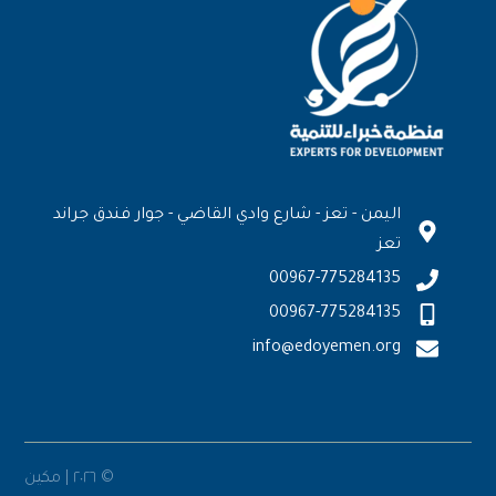
اليمن - تعز - شارع وادي القاضي - جوار فندق جراند
تعز
00967-775284135
00967-775284135
info@edoyemen.org
© ٢٠٢٦ | مكين