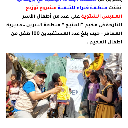
نفذت
منظمة خبراء للتنمية
مشروع توزيع
الملابس الشتوية
على عدد من أطفال الأسر
النازحة في مخيم “المنيج ” منطقة البيرين – مديرية
المعافر – حيث بلغ عدد المستفيدين 100 طفل من
اطفال المخيم .