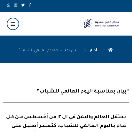
أخبار
"بيان بمناسبة اليوم العالمي للشباب"
“بيان بمناسبة اليوم العالمي للشباب”
يحتفل العالم واليمن في ال ١٢ من أغسطس مـن كـل
عـام بـاليوم العالمي للشباب، كتعبيـر أصـيـل علـى