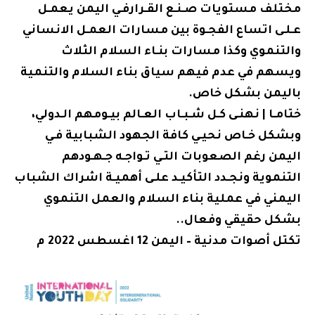
مختلف مستويات صـنـع القـرارفـي اليمن يعمـل
عـلـى اتساع الفجـوة بين مسارات العمـل الانساني
والتنموي وكذا مسارات بنـاء السلام الثلاث
ويسهم في عدم فيهم سياق بناء السلام والتنمية
باليمن بشكل خاص.
ختامـا | نهنـى كـل شـبـاب العـالم بيـومهم الـدولي،
وبشكل خـاص نحيـي كافة الجهود الشبابية فـي
اليمن رغم الصعوبات التـي تـواجـه جـهـودهم
التنموية ونجـدد التأكيـد علـى أهميـة اشراك الشباب
اليمني في عملية بناء السلام والعمل التنموي
بشكل حقيقي وفعال..
تكتل أصوات مدنية – اليمن 12 اغسطس 2022 م