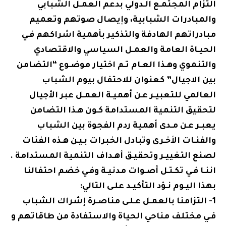
التزام المجتمـع الـدولي بدعم العمـل الشبابي
والمبادرات الشبابية، وإيصال صوتهم وتعميم
مبادراتهم الهادفة والتذكير بأهمية اشراكهم فـي
الحيـاة العامة والعمـل السياسي والاقتصادي
والتنموي وهـذا العـام تـم اختيار موضـوع “التضامن
بين الاجيال” كعنوان للاحتفال بيوم الشباب
العالمي للتعبيـر عـن أهميـة العمـل عبر الأجيال
لتحقيق التنمية المستدامة كـون هـذا التضامن
يعبـر عـن مـدى أهمية ردم الفجوة بين الشباب
والفنـات الأخـرى وتبادل الخبرات بـيـن هـذه الفئات
لصنع التغييـر وتحقيـق أهـداف التنمية المستدامة .
اننـا فـي تكـتـل أصـوات مدنيـة وفـي خضم احتفالنا
بهذا اليـوم نـؤد التأكيـد علـى التالي:
1- التزامنا بالعمـل عـلـى مناصـرة إشراك الشباب
فـي مختلف مناحي الحياة والاستفادة من طاقاتهم و