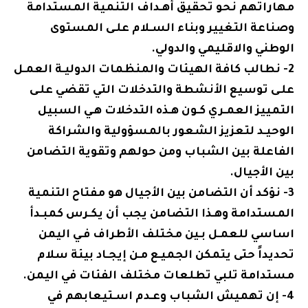
مهاراتهم نحو تحقيق أهـداف التنمية المستدامة
وصناعة التغيير وبناء السـلام علـى المستوى
الوطني والاقليمي والدولي.
2- نطالب كافة الهيئات والمنظمات الدوليـة العمـل
علـى توسيع الأنشطة والتدخلات التي تقضي علـى
التمييز العمـري كـون هـذه التدخلات هـي السبيل
الوحيـد لتعزيز الشعور بالمسؤولية والشراكة
الفاعلة بين الشباب ومن حولهم وتقوية التضامن
بين الأجيال.
3- نؤكد أن التضامن بين الأجيال هو مفتاح التنمية
المستدامة وهـذا التضامن يجب أن يكـرس كمبـدأ
اساسي للعمـل بـين مختلف الأطراف فـي اليمن
تحديداً حتى يتمكن الجميـع مـن إيجـاد بيئة سلام
مستدامة تلبي تطلعات مختلف الفئات في اليمن.
4- إن تهميش الشباب وعـدم اسـتيعابهم في