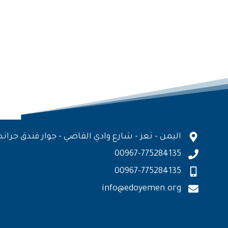
اليمن - تعز - شارع وادي القاضي - جوار فندق جراند
00967-775284135
00967-775284135
info@edoyemen.org