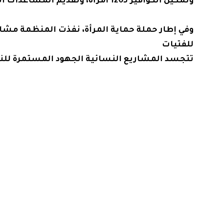
وتمكين الكوافير لـ120 امرأة، وتقديم المساعدات الغذائية الطارئة للنازحين والمساعدات النقدية.
وفي إطار حملة حماية المرأة، نفذت المنظمة مشار
للفتيات
تتجسد المشاريع النسائية الجهود المستمرة للنه