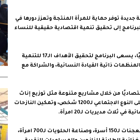
ديدة توفر حماية للمرأة المنتجة وتعزز دورها في
رنامج إلى تحقيق تنمية اقتصادية حقيقية للنساء
اعترافًا بأهمية دور المرأة اقتصاديًا واجتماعيًا وبيئيًا، يسعى البرنامج لتحقيق الأهداف الـ17 للتنمية
المنظمات ذاتية القيادة النسائية، والشراكة مع
صاديًا من خلال مشاريع متنوعة مثل توزيع إناث
الماعز لـ30 أسرة، وبرنامج مكافحة العنف المبني على النوع الاجتماعي لـ1200 شخص، وتمكين النازحات
كما تقوم المنظمة بمشاريع أخرى مثل صناعة المعجنات لـ150 أسرة، وصناعة الحلويات لـ700 امرأة،