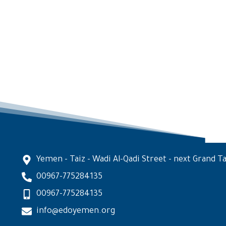
Yemen - Taiz - Wadi Al-Qadi Street - next Grand Ta
00967-775284135
00967-775284135
info@edoyemen.org