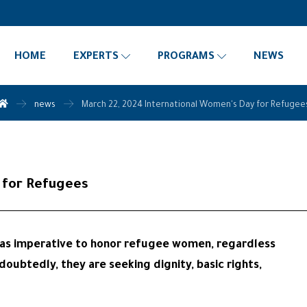
HOME
EXPERTS
PROGRAMS
NEWS
news
March 22, 2024 International Women's Day for Refugee
 for Refugees
 was imperative to honor refugee women, regardless
oubtedly, they are seeking dignity, basic rights,