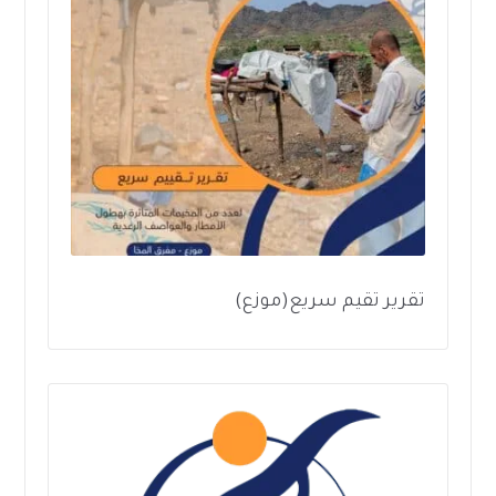
تقرير تقيم سريع(موزع)