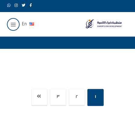
En
٣
٢
١